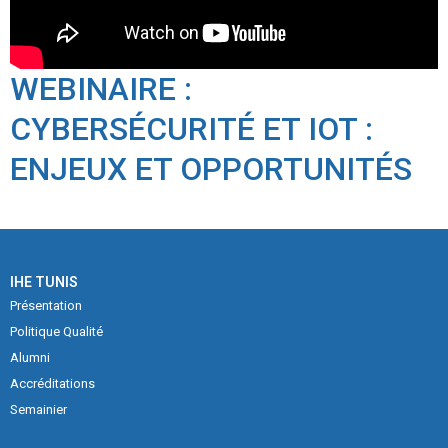
WEBINAIRE :
CYBERSÉCURITÉ ET IOT :
ENJEUX ET OPPORTUNITÉS
IHE TUNIS
Présentation
Politique Qualité
Alumni
Accréditations
Semainier