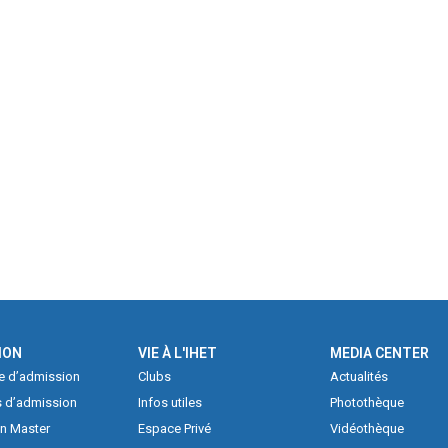
En savoir plus
ION
VIE À L'IHET
MEDIA CENTER
e d’admission
Clubs
Actualités
 d’admission
Infos utiles
Photothèque
on Master
Espace Privé
Vidéothèque