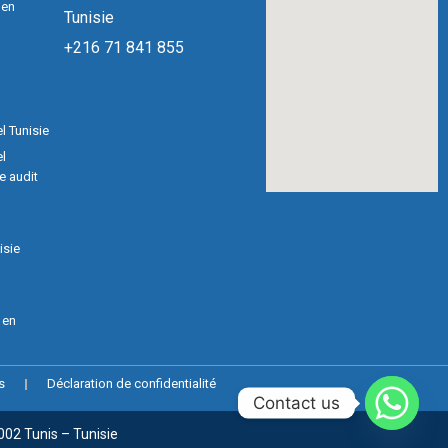
 en
Tunisie
+216 71 841 855
l Tunisie
l
e audit
isie
 en
s
Déclaration de confidentialité
Contact us
002 Tunis – Tunisie