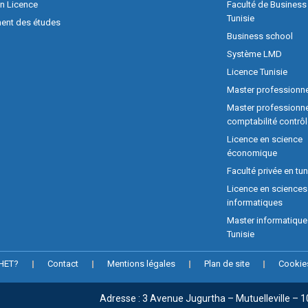
on Licence
Faculté de Business
Tunisie
ent des études
Business school
Système LMD
Licence Tunisie
Master professionne
Master professionne
comptabilité contrôl
Licence en science
économique
Faculté privée en tun
Licence en sciences
informatiques
Master informatique
Tunisie
IHET?
Contact
Mentions légales
Plan de site
Cookie
Adresse : 3 Avenue Jugurtha – Mutuelleville – 1