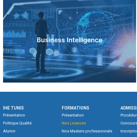
En savoir plus
Business Intelligence
IHE TUNIS
FORMATIONS
ADMISS
Présentation
Présentation
Procédur
Politique Qualité
Nos Licences
Concours
En savoir plus
Alumni
Nos Masters professionnels
Inscripti