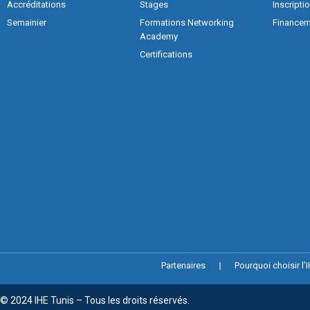
Accréditations
Stages
Inscripti
Semainier
Formations Networking
Financem
Academy
Certifications
Partenaires
Pourquoi choisir l’
© 2024 IHE Tunis – Tous les droits réservés.